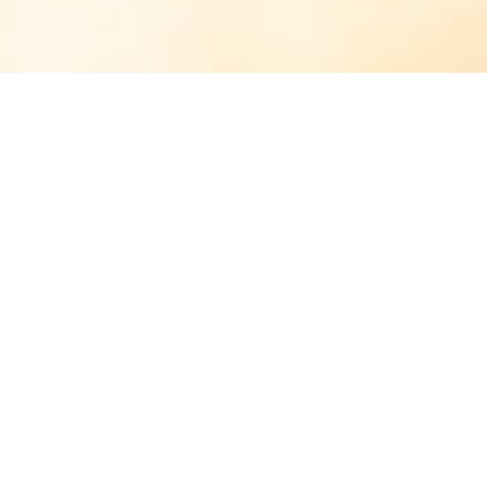
Category Archives:
Slow Living
« OLDER POSTS
Bienvenue